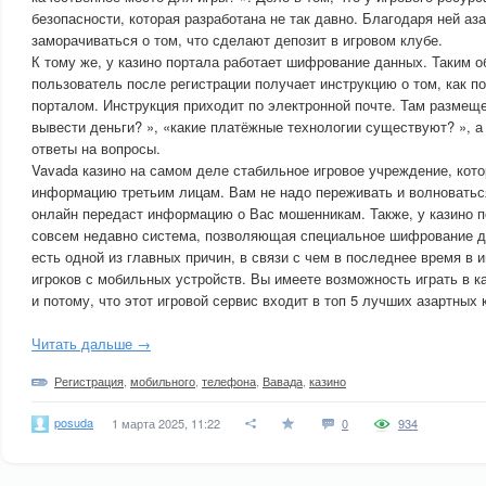
безопасности, которая разработана не так давно. Благодаря ней аз
заморачиваться о том, что сделают депозит в игровом клубе.
К тому же, у казино портала работает шифрование данных. Таким 
пользователь после регистрации получает инструкцию о том, как п
порталом. Инструкция приходит по электронной почте. Там размещ
вывести деньги? », «какие платёжные технологии существуют? », а
ответы на вопросы.
Vavada казино на самом деле стабильное игровое учреждение, кото
информацию третьим лицам. Вам не надо переживать и волноваться
онлайн передаст информацию о Вас мошенникам. Также, у казино 
совсем недавно система, позволяющая специальное шифрование дл
есть одной из главных причин, в связи с чем в последнее время в 
игроков с мобильных устройств. Вы имеете возможность играть в к
и потому, что этот игровой сервис входит в топ 5 лучших азартных
Читать дальше →
Регистрация
,
мобильного
,
телефона
,
Вавада
,
казино
posuda
1 марта 2025, 11:22
0
934