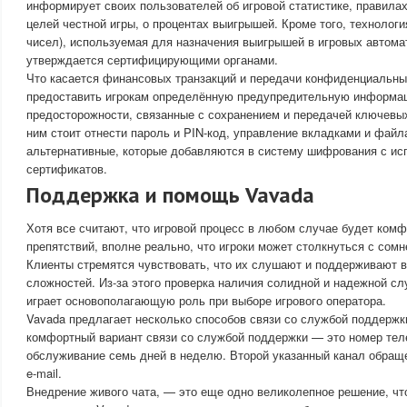
информирует своих пользователей об игровой статистике, правилах
целей честной игры, о процентах выигрышей. Кроме того, технолог
чисел), используемая для назначения выигрышей в игровых автомат
утверждается сертифицирующими органами.
Что касается финансовых транзакций и передачи конфиденциальны
предоставить игрокам определённую предупредительную информац
предосторожности, связанные с сохранением и передачей ключевы
ним стоит отнести пароль и PIN-код, управление вкладками и файла
альтернативные, которые добавляются в систему шифрования с ис
сертификатов.
Поддержка и помощь Vavada
Хотя все считают, что игровой процесс в любом случае будет ком
препятствий, вполне реально, что игроки может столкнуться с сом
Клиенты стремятся чувствовать, что их слушают и поддерживают в
сложностей. Из-за этого проверка наличия солидной и надежной с
играет основополагающую роль при выборе игрового оператора.
Vavada предлагает несколько способов связи со службой поддержк
комфортный вариант связи со службой поддержки — это номер те
обслуживание семь дней в неделю. Второй указанный канал обращ
e-mail.
Внедрение живого чата, — это еще одно великолепное решение, чт