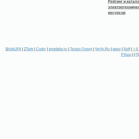
BrickUFA
|
ZTark
|
Софт
|
smetafor.ru
|
Техно-Голод
|
ЧеЧу.Ru
|
кино
|
Soft
|
:( 0
РУша
| |
П