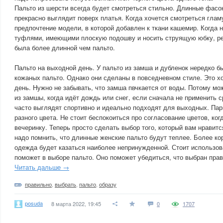
Пальто из шерсти всегда будет смотреться стильно. Длинные фасо
прекрасно выглядит поверх платья. Когда хочется смотреться гламу
предпочтение модели, в которой добавлен к ткани кашемир. Когда 
туфлями, имеющими плоскую подошву и носить струящую юбку, ре
была более длинной чем пальто.
Пальто на выходной день. У пальто из замша и дубленок нередко бы
кожаных пальто. Однако они сделаны в повседневном стиле. Это х
день. Нужно не забывать, что замша пвчкается от воды. Потому мо
из замшы, когда идёт дождь или снег, если сначала не применить 
часто выглядят спортивно и идеально подходят для выходных. Па
разного цвета. Не стоит беспокоиться про согласование цветов, ког
вечеринку. Теперь просто сделать выбор того, который вам нравит
надо помнить, что длинные женские пальто будут теплее. Более ко
одежда будет казаться наиболее непринужденной. Стоит использов
поможет в выборе пальто. Оно поможет убедиться, что выбран пра
Читать дальше →
правильно
,
выбрать
,
пальто
,
образу
posuda
8 марта 2022, 19:45
0
1707