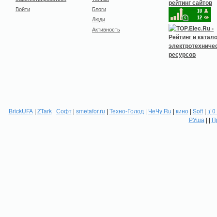
Войти
Блоги
Люди
Активность
BrickUFA
|
ZTark
|
Софт
|
smetafor.ru
|
Техно-Голод
|
ЧеЧу.Ru
|
кино
|
Soft
|
:( 0
РУша
| |
П