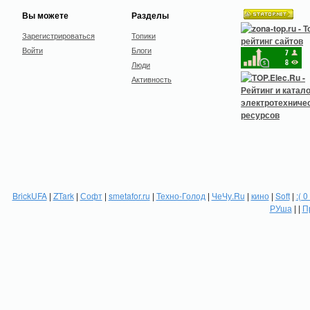
Вы можете
Разделы
Зарегистрироваться
Топики
Войти
Блоги
Люди
Активность
BrickUFA
|
ZTark
|
Софт
|
smetafor.ru
|
Техно-Голод
|
ЧеЧу.Ru
|
кино
|
Soft
|
:( 0
РУша
| |
П