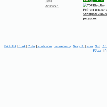
Люди
Активность
BrickUFA
|
ZTark
|
Софт
|
smetafor.ru
|
Техно-Голод
|
ЧеЧу.Ru
|
кино
|
Soft
|
:( 0
РУша
| |
П