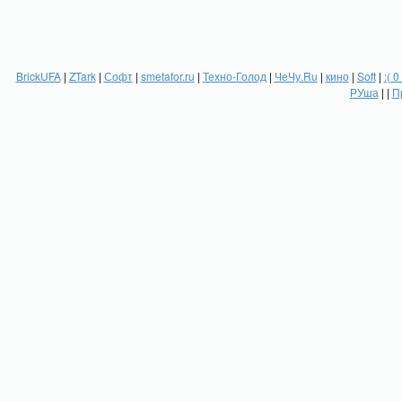
BrickUFA
|
ZTark
|
Софт
|
smetafor.ru
|
Техно-Голод
|
ЧеЧу.Ru
|
кино
|
Soft
|
:( 0
РУша
| |
П