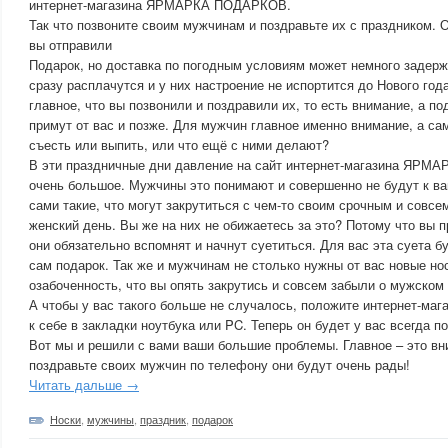
интернет-магазина ЯРМАРКА ПОДАРКОВ.
Так что позвоните своим мужчинам и поздравьте их с праздником. 
вы отправили
Подарок, но доставка по погодным условиям может немного задер
сразу расплачутся и у них настроение не испортится до Нового год
главное, что вы позвонили и поздравили их, то есть внимание, а п
примут от вас и позже. Для мужчин главное именно внимание, а сам
съесть или выпить, или что ещё с ними делают?
В эти праздничные дни давление на сайт интернет-магазина ЯР
очень большое. Мужчины это понимают и совершенно не будут к вам
сами такие, что могут закрутиться с чем-то своим срочным и совсе
женский день. Вы же на них не обижаетесь за это? Потому что вы п
они обязательно вспомнят и начнут суетиться. Для вас эта суета б
сам подарок. Так же и мужчинам не столько нужны от вас новые но
озабоченность, что вы опять закрутись и совсем забыли о мужском
А чтобы у вас такого больше не случалось, положите интернет-
к себе в закладки ноутбука или PC. Теперь он будет у вас всегда по
Вот мы и решили с вами ваши большие проблемы. Главное – это вн
поздравьте своих мужчин по телефону они будут очень рады!
Читать дальше →
Носки
,
мужчины
,
праздник
,
подарок