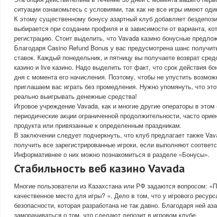
ситуации ознакомьтесь с условиями, так как не все игры имеют оди
К этому существенному бонусу азартный клуб добавляет бездепози
выбирается при создании профиля и в зависимости от варианта, к
регистрацию. Стоит выделить, что Vavada казино бонусные предло
Благодаря Casino Refund Bonus у вас предусмотрена шанс получи
ставок. Каждый понедельник, и пятницу вы получаете возврат сред
казино и live казино. Надо выделить тот факт, что срок действия бо
дня с момента его начисления. Поэтому, чтобы не упустить возможн
приглашаем вас играть без промедления. Нужно упомянуть, что это
реально выигрывать денежные средства!
Игровое учреждение Vavada, как и многие другие операторы в этом 
периодические акции ограниченной продолжительности, часто орие
продукта или привязанные к определенным праздникам.
В заключении следует подчеркнуть, что клуб предлагает также Vav
получить все зарегистрированные игроки, если выполняют соответ
Информативнее о них можно познакомиться в разделе «Бонусы».
Стабильность веб казино Vavada
Многие пользователи из Казахстана или РФ задаются вопросом: «П
качественное место для игры? ». Дело в том, что у игрового ресур
безопасности, которая разработана не так давно. Благодаря ней аз
заморачиваться о том, что сделают депозит в игровом клубе.