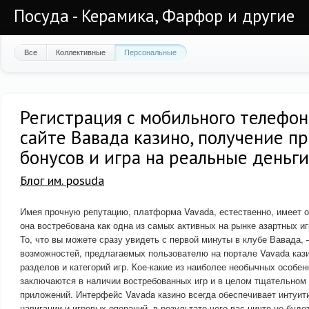
Посуда - Керамика, Фарфор и другие
Все
Коллективные
Персональные
Регистрация с мобильного телефон
сайте Вавада казино, получение п
бонусов и игра на реальные деньги
Блог им. posuda
Имея прочную репутацию, платформа Vavada, естественно, имеет 
она востребована как одна из самых активных на рынке азартных иг
То, что вы можете сразу увидеть с первой минуты в клубе Вавада, 
возможностей, предлагаемых пользователю на портале Vavada ка
разделов и категорий игр. Кое-какие из наиболее необычных особен
заключаются в наличии востребованных игр и в целом тщательном
приложений. Интерфейс Vavada казино всегда обеспечивает интуит
навигации и игровых операций, в результате чего вас ничто не буде