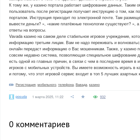
К тому же, у казино портала работает шифрование данных. Таким 
пользователь после регистрации получает инструкцию о том, как п
порталом. Инструкция приходит по электронной почте. Там размещ
вывести деньги? », «какие платёжные технологии существуют? », а
ответы на вопросы.
Vavada казино на самом деле стабильное игровое учреждение, кото
информацию третьим лицам. Вам не надо переживать и волноваться
онлайн передаст информацию о Вас мошенникам. Также, у казино 
совсем недавно система, позволяющая специальное шифрование дл
есть одной из главных причин, в связи с чем в последнее время в 
игроков с мобильных устройств. Вы имеете возможность играть в к
и потому, что этот игровой сервис входит в топ 5 лучших азартных
Регистрация
,
мобильного
,
телефона
,
Вавада
,
казино
posuda
1 марта 2025, 11:22
932
0
комментариев