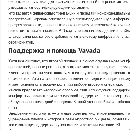
чисел), используемая для назначения выигрышей в игровых автомат
утверждается сертифицирующими органами.
Что касается финансовых транзакций и передачи конфиденциальны
предоставить игрокам определённую предупредительную информац
предосторожности, связанные с сохранением и передачей ключевы
ним стоит отнести пароль и PIN-код, управление вкладками и файла
альтернативные, которые добавляются в систему шифрования с ис
сертификатов.
Поддержка и помощь Vavada
Хотя все считают, что игровой процесс в любом случае будет ком
препятствий, вполне реально, что игроки может столкнуться с сом
Клиенты стремятся чувствовать, что их слушают и поддерживают в
сложностей. Из-за этого проверка наличия солидной и надежной с
играет основополагающую роль при выборе игрового оператора.
Vavada предлагает несколько способов связи со службой поддержк
комфортный вариант связи со службой поддержки — это номер те
обслуживание семь дней в неделю. Второй указанный канал обращ
e-mail.
Внедрение живого чата, — это еще одно великолепное решение, чт
учреждение Vavada и которое в разы упростило общение, помогая к
так и команде поддержки в управлении и решении сложностей.