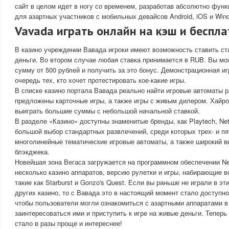
сайт в целом идет в ногу со временем, разработав абсолютно фун
для азартных участников с мобильных девайсов Android, iOS и Win
Vavada играть онлайн на кэш и беспла
В казино учреждении Вавада игроки имеют возможность ставить став
деньги. Во втором случае любая ставка принимается в RUB. Вы мо
сумму от 500 рублей и получить за это бонус. Демонстрационная иг
очередь тех, кто хочет протестировать кое-какие игры.
В списке казино портала Вавада реально найти игровые автоматы р
предложены карточные игры, а также игры с живым дилером. Хай
выиграть большие суммы с небольшой начальной ставкой.
В разделе «Казино» доступны знаменитые бренды, как Playtech, Nete
большой выбор стандартных развлечений, среди которых трех- и п
многолинейные тематические игровые автоматы, а также широкий в
блэкджека.
Новейшая зона Вегаса загружается на программном обеспечении Ne
несколько казино аппаратов, версию рулетки и игры, набирающие 
такие как Starburst и Gonzo's Quest. Если вы раньше не играли в эт
других казино, то с Вавада это в настоящий момент стало доступно
чтобы пользователи могли ознакомиться с азартными аппаратами в
заинтересоваться ими и приступить к игре на живые деньги. Теперь
стало в разы проще и интереснее!