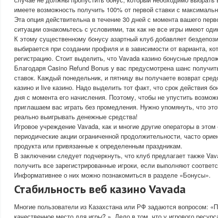
имеете возможность получить 100% от первой ставки с максималь
Эта опция действительна в течение 30 дней с момента вашего перв
ситуации ознакомьтесь с условиями, так как не все игры имеют оди
К этому существенному бонусу азартный клуб добавляет бездепози
выбирается при создании профиля и в зависимости от варианта, к
регистрацию. Стоит выделить, что Vavada казино бонусные предло
Благодаря Casino Refund Bonus у вас предусмотрена шанс получи
ставок. Каждый понедельник, и пятницу вы получаете возврат сред
казино и live казино. Надо выделить тот факт, что срок действия бо
дня с момента его начисления. Поэтому, чтобы не упустить возможн
приглашаем вас играть без промедления. Нужно упомянуть, что это
реально выигрывать денежные средства!
Игровое учреждение Vavada, как и многие другие операторы в этом 
периодические акции ограниченной продолжительности, часто орие
продукта или привязанные к определенным праздникам.
В заключении следует подчеркнуть, что клуб предлагает также Vav
получить все зарегистрированные игроки, если выполняют соответ
Информативнее о них можно познакомиться в разделе «Бонусы».
Стабильность веб казино Vavada
Многие пользователи из Казахстана или РФ задаются вопросом: «П
качественное место для игры? ». Дело в том, что у игрового ресур