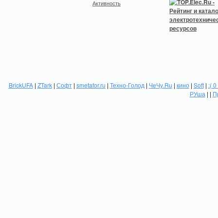
Активность
BrickUFA
|
ZTark
|
Софт
|
smetafor.ru
|
Техно-Голод
|
ЧеЧу.Ru
|
кино
|
Soft
|
:( 0
РУша
| |
П