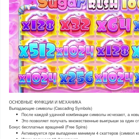
ОСНОВНЫЕ ФУНКЦИИ И МЕХАНИКА
Выпадающие символы (Cascading Symbols)
После каждой удачной комбинации символы исчезают, а нов
Это позволяет получать множественные выигрыши за один сп
Бонус бесплатных вращений (Free Spins)
Активируется при выпадении минимум 4 скаттеров (символ ко