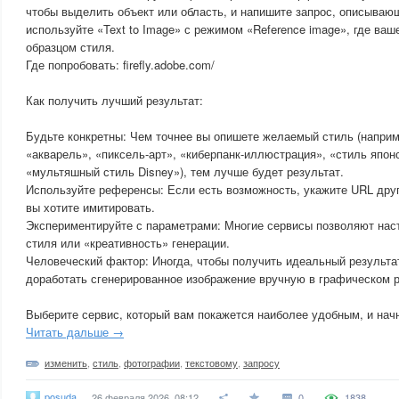
чтобы выделить объект или область, и напишите запрос, описываю
используйте «Text to Image» с режимом «Reference image», где ва
образцом стиля.
Где попробовать: firefly.adobe.com/
Как получить лучший результат:
Будьте конкретны: Чем точнее вы опишете желаемый стиль (наприм
«акварель», «пиксель-арт», «киберпанк-иллюстрация», «стиль япон
«мультяшный стиль Disney»), тем лучше будет результат.
Используйте референсы: Если есть возможность, укажите URL друг
вы хотите имитировать.
Экспериментируйте с параметрами: Многие сервисы позволяют нас
стиля или «креативность» генерации.
Человеческий фактор: Иногда, чтобы получить идеальный результа
доработать сгенерированное изображение вручную в графическом р
Выберите сервис, который вам покажется наиболее удобным, и нач
Читать дальше →
изменить
,
стиль
,
фотографии
,
текстовому
,
запросу
posuda
26 февраля 2026, 08:12
0
1838