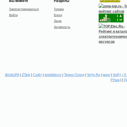
Вы можете
Разделы
Зарегистрироваться
Топики
Войти
Блоги
Люди
Активность
BrickUFA
|
ZTark
|
Софт
|
smetafor.ru
|
Техно-Голод
|
ЧеЧу.Ru
|
кино
|
Soft
|
:( 0
РУша
| |
П