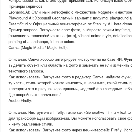
контролировать, как стиль будет применяться, используя ваше фот
Примеры сервисов:
Leonardo.AI: Отличный интерфейс с множеством моделей и настроек.
Playground AI: Хороший бесплатный вариант с img2img. playground.ai
DreamStudio: Официальный веб-интерфейс от Stability AI. beta.dream
Пример запроса: Загружаете свое фото, выбираете режим img2img, п
[описание человека/объекта на фото], vibrant anime style, detailed ba
painting of a landscape, intense colors.
Canva (Magic Media / Magic Edit):
Описание: Canva хорошо интегрирует инструменты на базе ИИ. Функ
выделить объект или область на фото и заменить ее или изменить
текстового запроса.
Как использовать: Загрузите фото в редактор Canva, найдите функц
ту часть, стиль которой хотите изменить, и напишите, какой стиль 
«преврати это в рисунок карандашом», «сделай фон звездным небо
Где попробовать: canva.com/
Adobe Firefly:
Описание: Инструменты Firefly, такие как «Generative Fill» и «Text 
для трансформации изображений. Вы можете использовать свое фо
к нему различные стили.
Как использовать: Загрузите фото через веб-интерфейс Firefly. Испол