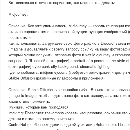
Вот несколько отличных вариантов, как можно это сделать:
Midjourney:
Описание: Как уже упоминалось, Midjourney — король генерации из
отлично справляется с перерисовкой существующих изображений (
новые стили.
Как использовать: Загружаете свою фотографию в Discord, затем 
/imagine и добавляете к своему запросу ссылку на вашу фотографи
который можно получить, отправив фото в чат Midjourney и скопиро
запроса: [URL вашей фотографии] a portrait of a person in the style 
фотографии] cyberpunk city background, cinematic lighting.
Где попробовать: midjourney.com/ (требуется регистрация и доступ ч
Stable Diffusion (различные платформы и приложения):
Описание: Stable Diffusion чрезвычайно гибок. Вы можете использ
(image-to-image), чтобы подать ваше фото как основу, а затем текс
какой стиль применить.
Функции, которые вам пригодятся:
img2img: Позволяет трансформировать изображение, сохраняя его 
детали и стиль по вашему описанию.
ControlNet (особенно модели вроде «Style» или «Reference»): Позво