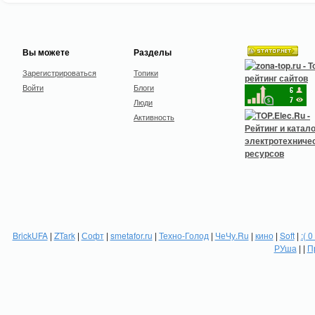
Вы можете
Разделы
Зарегистрироваться
Топики
Войти
Блоги
Люди
Активность
BrickUFA
|
ZTark
|
Софт
|
smetafor.ru
|
Техно-Голод
|
ЧеЧу.Ru
|
кино
|
Soft
|
:( 0
РУша
| |
П