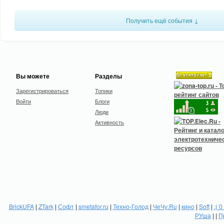
Получить ещё события ↓
Вы можете
Разделы
Зарегистрироваться
Топики
Войти
Блоги
Люди
Активность
BrickUFA
|
ZTark
|
Софт
|
smetafor.ru
|
Техно-Голод
|
ЧеЧу.Ru
|
кино
|
Soft
|
:( 0
РУша
| |
П